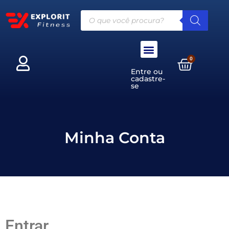
Moda Feminina
Moda Masculina
Minha conta
0
Entre ou
cadastre-
se
Minha Conta
Entrar